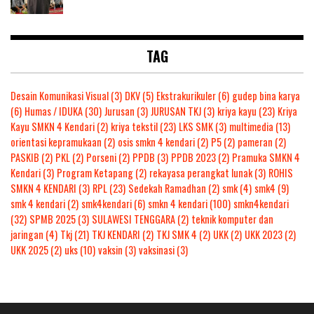
TAG
Desain Komunikasi Visual
(3)
DKV
(5)
Ekstrakurikuler
(6)
gudep bina karya
(6)
Humas / IDUKA
(30)
Jurusan
(3)
JURUSAN TKJ
(3)
kriya kayu
(23)
Kriya
Kayu SMKN 4 Kendari
(2)
kriya tekstil
(23)
LKS SMK
(3)
multimedia
(13)
orientasi kepramukaan
(2)
osis smkn 4 kendari
(2)
P5
(2)
pameran
(2)
PASKIB
(2)
PKL
(2)
Porseni
(2)
PPDB
(3)
PPDB 2023
(2)
Pramuka SMKN 4
Kendari
(3)
Program Ketapang
(2)
rekayasa perangkat lunak
(3)
ROHIS
SMKN 4 KENDARI
(3)
RPL
(23)
Sedekah Ramadhan
(2)
smk
(4)
smk4
(9)
smk 4 kendari
(2)
smk4kendari
(6)
smkn 4 kendari
(100)
smkn4kendari
(32)
SPMB 2025
(3)
SULAWESI TENGGARA
(2)
teknik komputer dan
jaringan
(4)
Tkj
(21)
TKJ KENDARI
(2)
TKJ SMK 4
(2)
UKK
(2)
UKK 2023
(2)
UKK 2025
(2)
uks
(10)
vaksin
(3)
vaksinasi
(3)