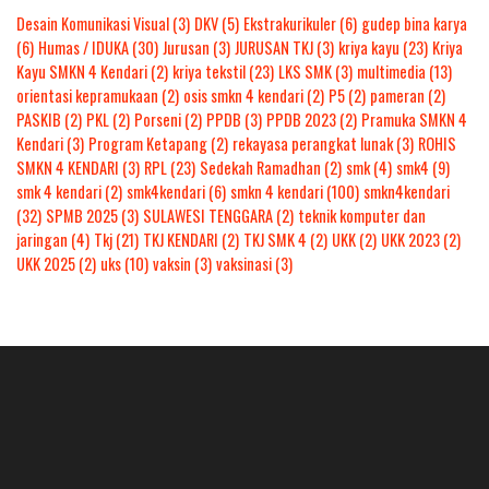
Desain Komunikasi Visual
(3)
DKV
(5)
Ekstrakurikuler
(6)
gudep bina karya
(6)
Humas / IDUKA
(30)
Jurusan
(3)
JURUSAN TKJ
(3)
kriya kayu
(23)
Kriya
Kayu SMKN 4 Kendari
(2)
kriya tekstil
(23)
LKS SMK
(3)
multimedia
(13)
orientasi kepramukaan
(2)
osis smkn 4 kendari
(2)
P5
(2)
pameran
(2)
PASKIB
(2)
PKL
(2)
Porseni
(2)
PPDB
(3)
PPDB 2023
(2)
Pramuka SMKN 4
Kendari
(3)
Program Ketapang
(2)
rekayasa perangkat lunak
(3)
ROHIS
SMKN 4 KENDARI
(3)
RPL
(23)
Sedekah Ramadhan
(2)
smk
(4)
smk4
(9)
smk 4 kendari
(2)
smk4kendari
(6)
smkn 4 kendari
(100)
smkn4kendari
(32)
SPMB 2025
(3)
SULAWESI TENGGARA
(2)
teknik komputer dan
jaringan
(4)
Tkj
(21)
TKJ KENDARI
(2)
TKJ SMK 4
(2)
UKK
(2)
UKK 2023
(2)
UKK 2025
(2)
uks
(10)
vaksin
(3)
vaksinasi
(3)