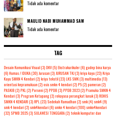
Tidak ada komentar
MAULID NABI MUHAMMAD SAW
Tidak ada komentar
TAG
Desain Komunikasi Visual
(3)
DKV
(5)
Ekstrakurikuler
(6)
gudep bina karya
(6)
Humas / IDUKA
(30)
Jurusan
(3)
JURUSAN TKJ
(3)
kriya kayu
(23)
Kriya
Kayu SMKN 4 Kendari
(2)
kriya tekstil
(23)
LKS SMK
(3)
multimedia
(13)
orientasi kepramukaan
(2)
osis smkn 4 kendari
(2)
P5
(2)
pameran
(2)
PASKIB
(2)
PKL
(2)
Porseni
(2)
PPDB
(3)
PPDB 2023
(2)
Pramuka SMKN 4
Kendari
(3)
Program Ketapang
(2)
rekayasa perangkat lunak
(3)
ROHIS
SMKN 4 KENDARI
(3)
RPL
(23)
Sedekah Ramadhan
(2)
smk
(4)
smk4
(9)
smk 4 kendari
(2)
smk4kendari
(6)
smkn 4 kendari
(100)
smkn4kendari
(32)
SPMB 2025
(3)
SULAWESI TENGGARA
(2)
teknik komputer dan